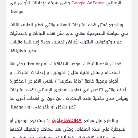
الإعلاني
Google AdSense
وهي شركة الإعلانات الأولى في
موقعنا.
وبالطبع فمثل هذه الشركات المعلنة والتي تعتبر الطرف الثالث
في سياسة الخصوصية فهي تتابع مثل هذه البيانات والإحصائيات
عبر بروتوكولات الانترنت لأغراض تحسين جودة إعلاناتها وقياس
مدى فعاليتها.
كما أن هذه الشركات بموجب الاتفاقيات المبرمة معنا يحق لها
استخدام وسائل تقنية مثل ( الكوكيز ، و إعدادات الشبكة ، و
أكواد برمجية خاصة "جافا سكربت" ) لنفس الأغراض المذكورة
أعلاه والتي تتلخص في تطوير المحتوى الإعلاني لهذه الشركات
وقياس مدى فاعلية هذه الإعلانات ، من دون أي أهداف أخرى قد
تضر بشكل أو بآخر على زوار موقعنا.
BADIRA-بادرة
وبالطبع فإن موقع
لا يستطيع الوصول أو
السيطرة على هذه الملفات، وحتى بعد سماحك وتفعيلك لأخذها
من جهازك (الكوكيز) ، كما أننا غير مسؤولين بأي شكل من