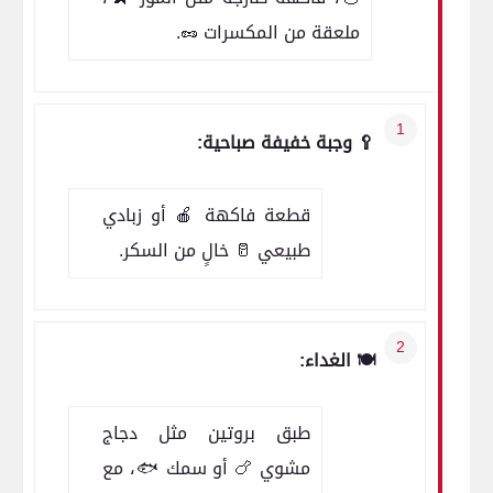
ملعقة من المكسرات 🥜.
🥄 وجبة خفيفة صباحية:
قطعة فاكهة 🍎 أو زبادي
طبيعي 🥛 خالٍ من السكر.
🍽️ الغداء:
طبق بروتين مثل دجاج
مشوي 🍗 أو سمك 🐟، مع