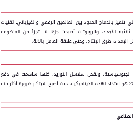
تي تتميز باندماج الحدود بين العالمين الرقمي والفيزيائي. تقنيات
ثلاثية الأبعاد، والروبوتات أصبحت جزءًا لا يتجزأ من المنظومة
الإمداد، طرق الإنتاج، وحتى علاقة العامل بالآلة.
ية مثل جائحة كوفيد-19، والحروب الجيوسياسية، ونقص سلاسل التوريد، كلها ساهمت في دفع
الشركات الصناعية نحو تبني تقنيات جديدة. عام 2025 هو امتداد لهذه الديناميكية، حيث أصبح الابتكار ضرورة أكثر منه
الصناعي