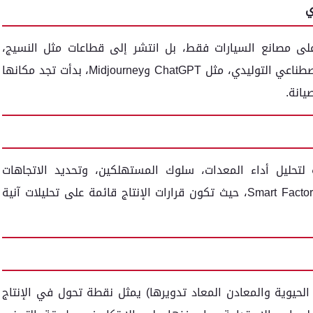
 على مصانع السيارات فقط، بل انتشر إلى قطاعات مثل النسيج،
الأغذية، وحتى الصناعات الطبية. تقنيات الذكاء الاصطناعي التوليدي، مثل ChatGPT وMidjourney، بدأت تجد مكانها
يانة.
كبيرة لتحليل أداء المعدات، سلوك المستهلكين، وتحديد الاتجاهات
المستقبلية. هذا ما يعرف بـ"المصنع الذكي" أو Smart Factory، حيث تكون قرارات الإنتاج قائمة على تحليلات آنية
الحيوية والمعادن المعاد تدويرها) يمثل نقطة تحول في الإنتاج