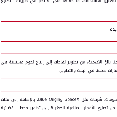
 لمعايير الاستدامة، ما حفزها على الابتكار في طريقة التصنيع
يدة
ا صناعيًا بالغ الأهمية، من تطوير لقاحات إلى إنتاج لحوم مستنبتة في
مارات ضخمة في البحث والتطوير.
التوسع في صناعة الفضاء لم يعد حكرًا على الحكومات. شركات مثل SpaceX وBlue Origin، بالإضافة إلى مئات
 من تصنيع الأقمار الصناعية الصغيرة إلى تطوير محطات فضائية