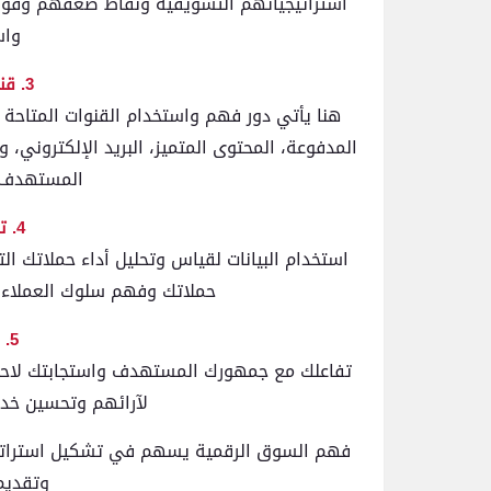
استراتيجياتهم التسويقية ونقاط ضعفهم وقوته
واس
3. قنوات التسويق الرقمي
هنا يأتي دور فهم واستخدام القنوات المتاحة 
المدفوعة، المحتوى المتميز، البريد الإلكتروني، و
المستهدف و
4. تحليل البيانات والأداء
استخدام البيانات لقياس وتحليل أداء حملاتك ال
حملاتك وفهم سلوك العملاء وت
5. التفاعل والاستجابة
تفاعلك مع جمهورك المستهدف واستجابتك لاحتياج
لآرائهم وتحسين خدم
فهم السوق الرقمية يسهم في تشكيل استراتيج
وتقديم 